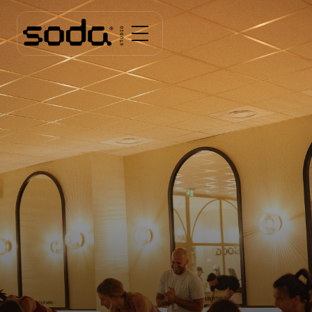
A partir de
20 €
Réserver
TA PREMIÈRE SÉANCE À -50%