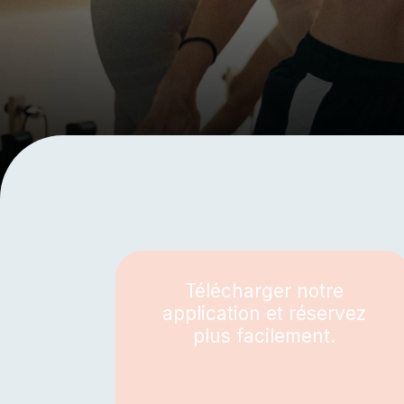
SODA STUDIO
Télécharger notre
application et réservez
plus facilement.