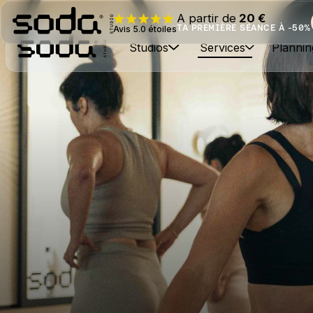
A partir de
20 €
TA PREMIÈRE SÉANCE À -50%
Avis 5.0 étoiles
Studios
Services
Plannin