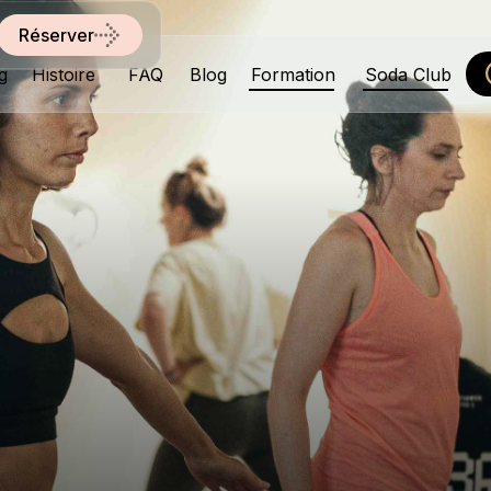
Réserver
g
Histoire
FAQ
Blog
Formation
Soda Club