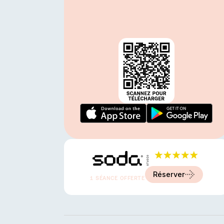
Avis 5.0 étoiles
A partir de
20 €
Réserver
1 SÉANCE OFFERTE