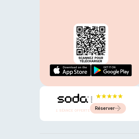
Avis 5.0 étoiles
A partir de
20 €
Réserver
1 SÉANCE OFFERTE