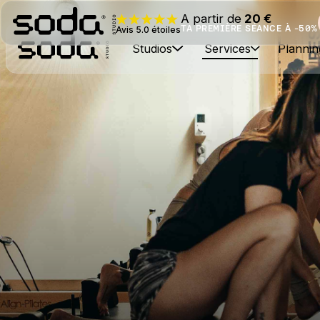
A partir de
20 €
TA PREMIÈRE SÉANCE À -50%
Avis 5.0 étoiles
Studios
Services
Plannin